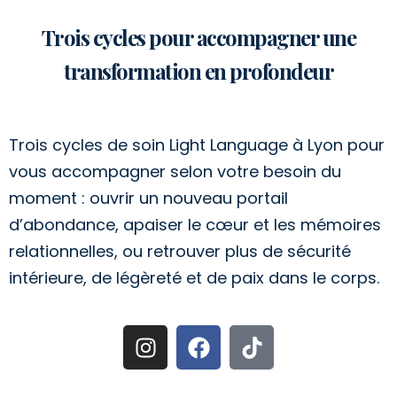
Trois cycles pour accompagner une
transformation en profondeur
Trois cycles de soin Light Language à Lyon pour
vous accompagner selon votre besoin du
moment : ouvrir un nouveau portail
d’abondance, apaiser le cœur et les mémoires
relationnelles, ou retrouver plus de sécurité
intérieure, de légèreté et de paix dans le corps.
I
F
T
n
a
i
s
c
k